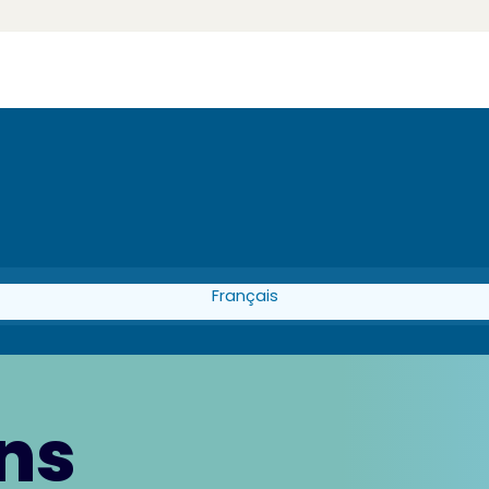
Français
ns