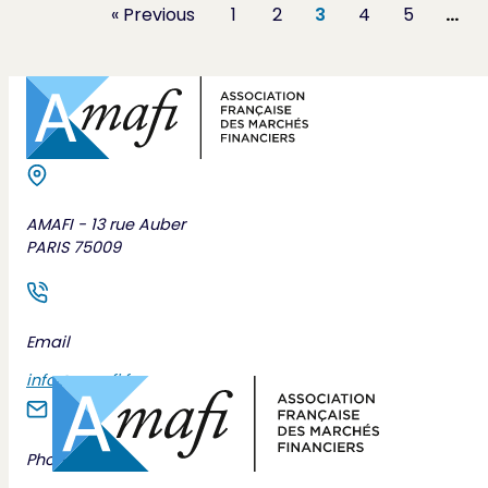
« Previous
1
2
3
4
5
…
AMAFI - 13 rue Auber
PARIS 75009
Email
info@amafi.fr
Phone