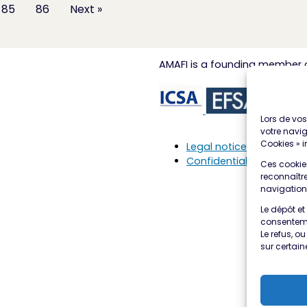
85
86
Next »
AMAFI is a founding member o
Lors de vos 
votre navig
Cookies » i
Legal notice
Confidentiality
Ces cookies
reconnaître
navigation
Le dépôt et
consenteme
Le refus, o
sur certain